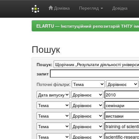
Домівка
Перегляд
Довідка
Skip
ELARTU — Інституційний репозитарій ТНТУ ім
navigation
Пошук
Пошук:
запит
Поточні фільтри: