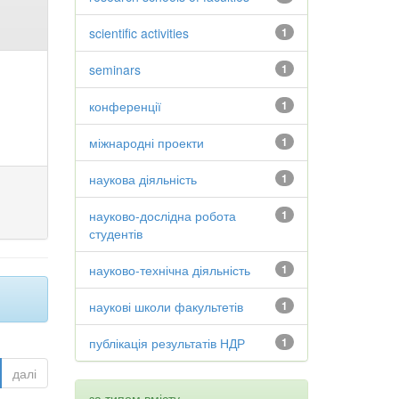
scientific activities
1
seminars
1
конференції
1
міжнародні проекти
1
наукова діяльність
1
науково-дослідна робота
1
студентів
науково-технічна діяльність
1
наукові школи факультетів
1
публікація результатів НДР
1
далі
за типом вмісту