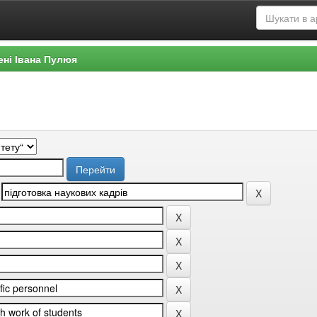
ені Івана Пулюя