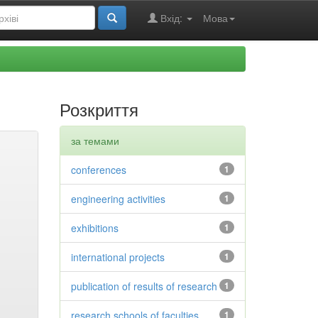
Вхід:
Мова
Розкриття
за темами
conferences
1
engineering activities
1
exhibitions
1
international projects
1
publication of results of research
1
research schools of faculties
1