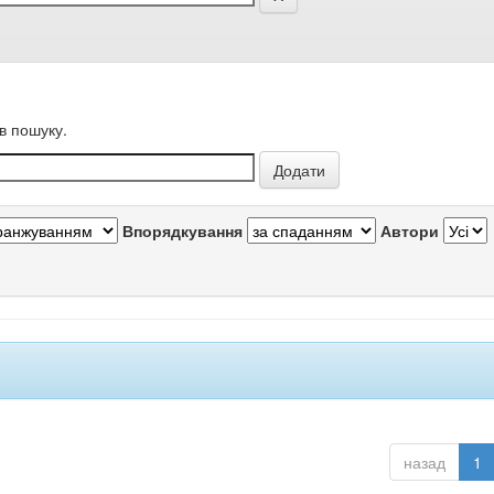
в пошуку.
Впорядкування
Автори
назад
1