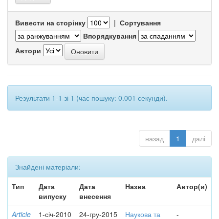
Вивести на сторінку
|
Сортування
Впорядкування
Автори
Результати 1-1 зі 1 (час пошуку: 0.001 секунди).
назад
1
далі
Знайдені матеріали:
Тип
Дата
Дата
Назва
Автор(и)
випуску
внесення
Article
1-січ-2010
24-гру-2015
Наукова та
-