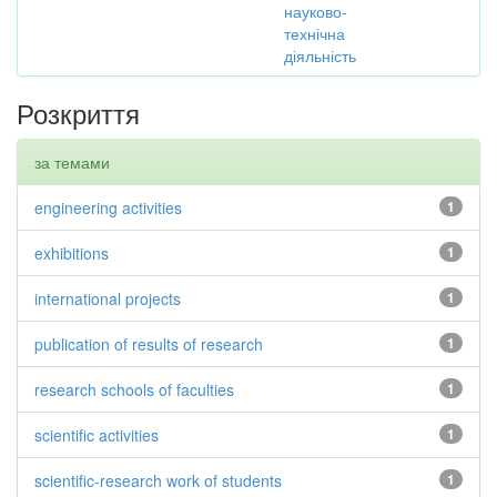
науково-
технічна
діяльність
Розкриття
за темами
engineering activities
1
exhibitions
1
international projects
1
publication of results of research
1
research schools of faculties
1
scientific activities
1
scientific-research work of students
1