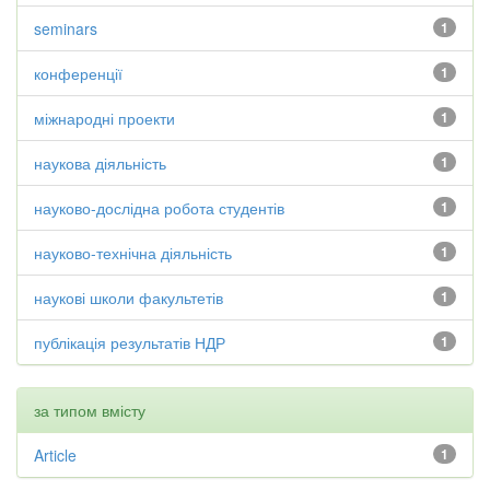
seminars
1
конференції
1
міжнародні проекти
1
наукова діяльність
1
науково-дослідна робота студентів
1
науково-технічна діяльність
1
наукові школи факультетів
1
публікація результатів НДР
1
за типом вмісту
Article
1