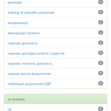
seminars
1
training of scientific personnel
1
конференції
1
міжнародні проекти
1
наукова діяльність
1
науково-дослідна робота студентів
1
науково-технічна діяльність
1
наукові школи факультетів
1
публікація результатів НДР
1
за мовами
uk
1