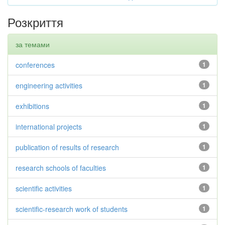
Розкриття
за темами
conferences
1
engineering activities
1
exhibitions
1
international projects
1
publication of results of research
1
research schools of faculties
1
scientific activities
1
scientific-research work of students
1