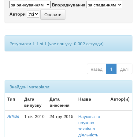
Впорядкування
Автори
Результати 1-1 зі 1 (час пошуку: 0.002 секунди).
назад
1
далі
Знайдені матеріали:
Тип
Дата
Дата
Назва
Автор(и)
випуску
внесення
Article
1-січ-2010
24-гру-2015
Наукова та
-
науково-
технічна
діяльність