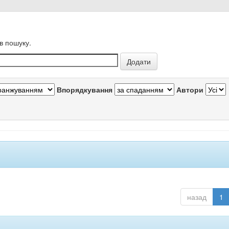
в пошуку.
Впорядкування
Автори
назад
1