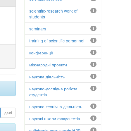
scientific-research work of
1
students
seminars
1
training of scientific personnel
1
конференції
1
міжнародні проекти
1
наукова діяльність
1
науково-дослідна робота
1
студентів
науково-технічна діяльність
1
далі
наукові школи факультетів
1
публікація результатів НДР
1