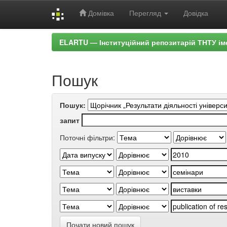
Домівка
Перегляд
Довідка
Skip
ELARTU — Інституційний репозитарій ТНТУ ім
navigation
Пошук
Пошук:
запит
Поточні фільтри:
Почати новий пошук