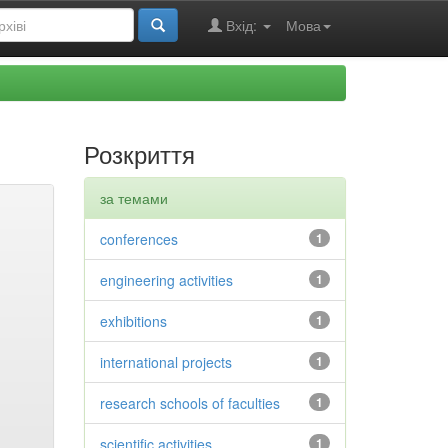
Вхід:
Мова
Розкриття
за темами
conferences
1
engineering activities
1
exhibitions
1
international projects
1
research schools of faculties
1
scientific activities
1