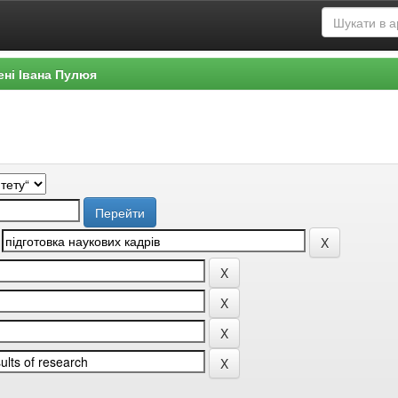
ені Івана Пулюя