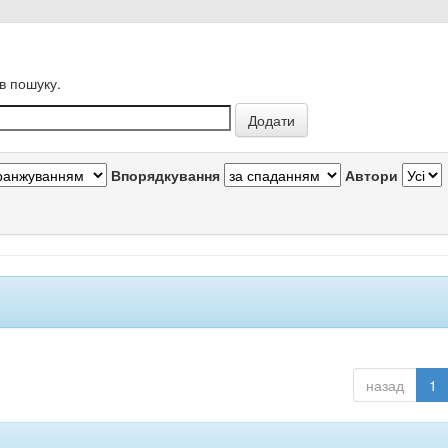
в пошуку.
Впорядкування
Автори
назад
1