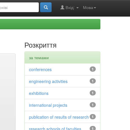
Вхід:
Мова
Розкриття
за темами
conferences
1
engineering activities
1
exhibitions
1
international projects
1
publication of results of research
1
research schools of faculties
1