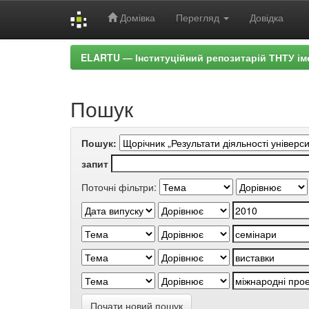
Домівка
Перегляд
Довідка
Skip
ELARTU — Інституційний репозитарій ТНТУ ім
navigation
Пошук
Пошук:
запит
Поточні фільтри:
Почати новий пошук