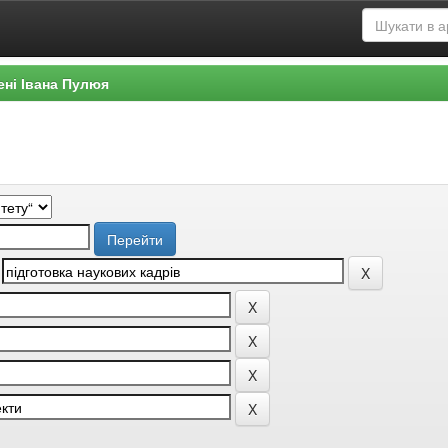
ені Івана Пулюя