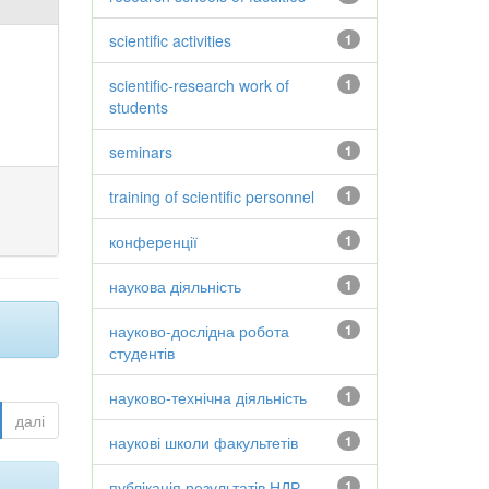
scientific activities
1
scientific-research work of
1
students
seminars
1
training of scientific personnel
1
конференції
1
наукова діяльність
1
науково-дослідна робота
1
студентів
науково-технічна діяльність
1
далі
наукові школи факультетів
1
публікація результатів НДР
1