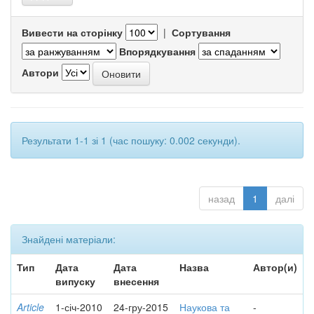
Вивести на сторінку
|
Сортування
Впорядкування
Автори
Результати 1-1 зі 1 (час пошуку: 0.002 секунди).
назад
1
далі
Знайдені матеріали:
Тип
Дата
Дата
Назва
Автор(и)
випуску
внесення
Article
1-січ-2010
24-гру-2015
Наукова та
-