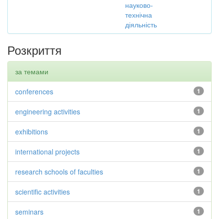
науково-
технічна
діяльність
Розкриття
за темами
conferences
1
engineering activities
1
exhibitions
1
international projects
1
research schools of faculties
1
scientific activities
1
seminars
1