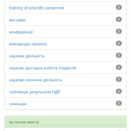
training of scientific personnel
1
виставки
1
конференції
1
міжнародні проекти
1
наукова діяльність
1
науково-дослідна робота студентів
1
науково-технічна діяльність
1
публікація результатів НДР
1
семінари
1
за типом вмісту