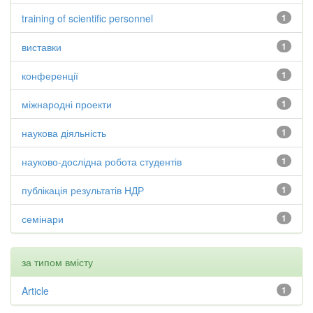
training of scientific personnel
1
виставки
1
конференції
1
міжнародні проекти
1
наукова діяльність
1
науково-дослідна робота студентів
1
публікація результатів НДР
1
семінари
1
за типом вмісту
Article
1