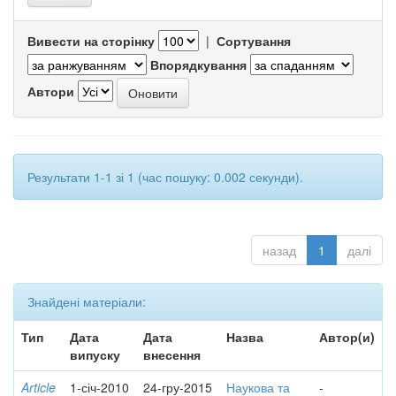
Вивести на сторінку
|
Сортування
Впорядкування
Автори
Результати 1-1 зі 1 (час пошуку: 0.002 секунди).
назад
1
далі
Знайдені матеріали:
Тип
Дата
Дата
Назва
Автор(и)
випуску
внесення
Article
1-січ-2010
24-гру-2015
Наукова та
-