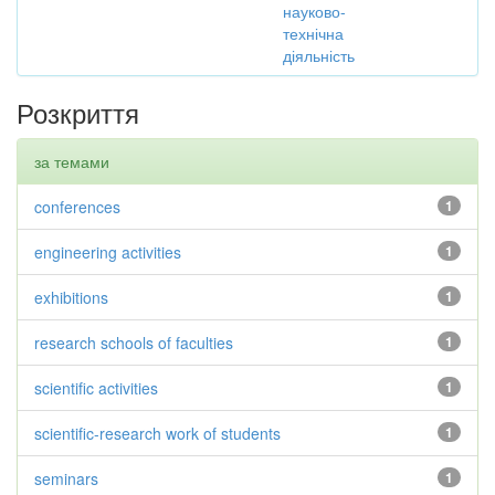
науково-
технічна
діяльність
Розкриття
за темами
conferences
1
engineering activities
1
exhibitions
1
research schools of faculties
1
scientific activities
1
scientific-research work of students
1
seminars
1