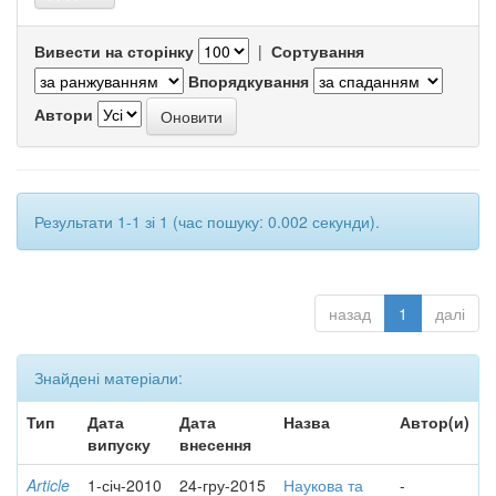
Вивести на сторінку
|
Сортування
Впорядкування
Автори
Результати 1-1 зі 1 (час пошуку: 0.002 секунди).
назад
1
далі
Знайдені матеріали:
Тип
Дата
Дата
Назва
Автор(и)
випуску
внесення
Article
1-січ-2010
24-гру-2015
Наукова та
-