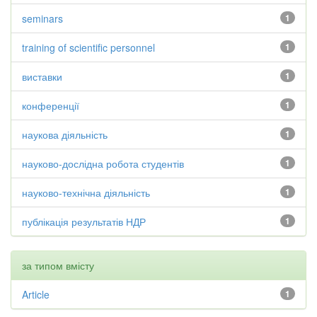
seminars
1
training of scientific personnel
1
виставки
1
конференції
1
наукова діяльність
1
науково-дослідна робота студентів
1
науково-технічна діяльність
1
публікація результатів НДР
1
за типом вмісту
Article
1