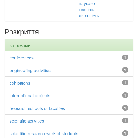
науково-
технічна
діяльність
Розкриття
за темами
conferences
1
engineering activities
1
exhibitions
1
international projects
1
research schools of faculties
1
scientific activities
1
scientific-research work of students
1