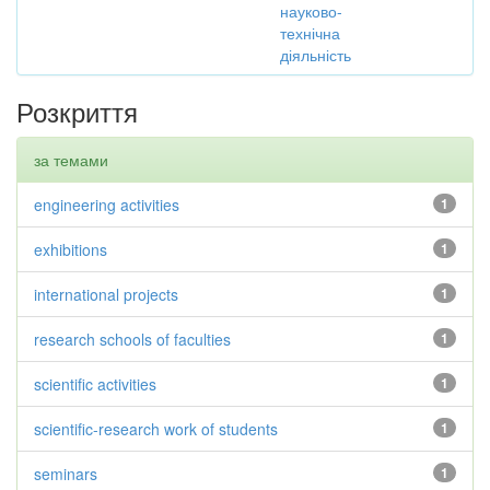
науково-
технічна
діяльність
Розкриття
за темами
engineering activities
1
exhibitions
1
international projects
1
research schools of faculties
1
scientific activities
1
scientific-research work of students
1
seminars
1