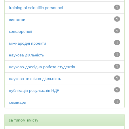
training of scientific personnel
1
виставки
1
конференції
1
міжнародні проекти
1
наукова діяльність
1
науково-дослідна робота студентів
1
науково-технічна діяльність
1
публікація результатів НДР
1
семінари
1
за типом вмісту