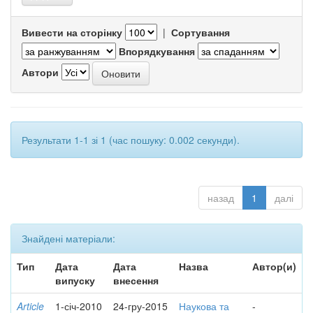
Вивести на сторінку
|
Сортування
Впорядкування
Автори
Результати 1-1 зі 1 (час пошуку: 0.002 секунди).
назад
1
далі
Знайдені матеріали:
Тип
Дата
Дата
Назва
Автор(и)
випуску
внесення
Article
1-січ-2010
24-гру-2015
Наукова та
-