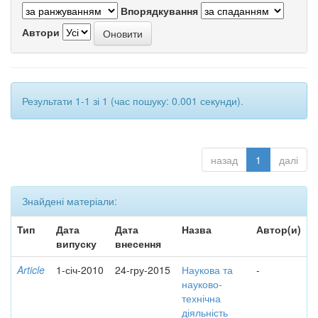
Впорядкування
Автори
Результати 1-1 зі 1 (час пошуку: 0.001 секунди).
назад
1
далі
Знайдені матеріали:
Тип
Дата
Дата
Назва
Автор(и)
випуску
внесення
Article
1-січ-2010
24-гру-2015
Наукова та
-
науково-
технічна
діяльність