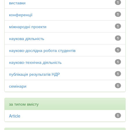
виставки
1
конференції
1
міжнародні проекти
1
наукова діяльність
1
науково-дослідна робота студентів
1
науково-технічна діяльність
1
публікація результатів НДР
1
семінари
1
за типом вмісту
Article
1