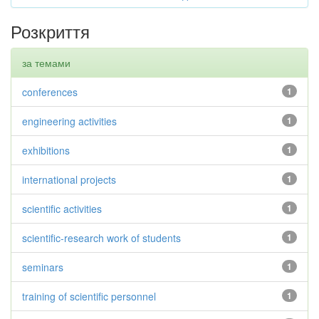
Розкриття
за темами
conferences
1
engineering activities
1
exhibitions
1
international projects
1
scientific activities
1
scientific-research work of students
1
seminars
1
training of scientific personnel
1