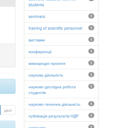
students
seminars
1
training of scientific personnel
1
виставки
1
конференції
1
міжнародні проекти
1
наукова діяльність
1
науково-дослідна робота
1
студентів
науково-технічна діяльність
1
далі
публікація результатів НДР
1
семінари
1