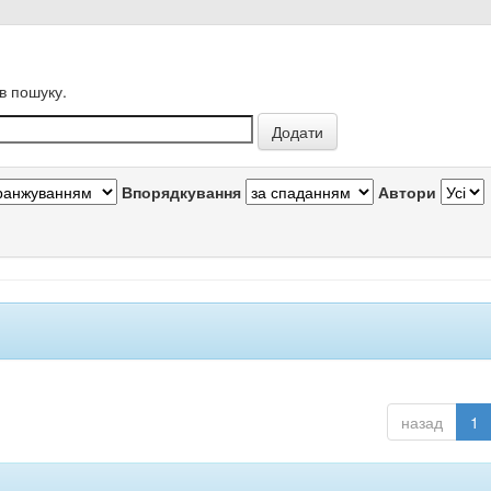
в пошуку.
Впорядкування
Автори
назад
1