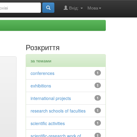
Вхід:
Мова
Розкриття
за темами
conferences
1
exhibitions
1
international projects
1
research schools of faculties
1
scientific activities
1
scientific-research work of
1