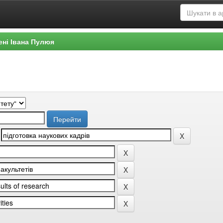
ені Івана Пулюя