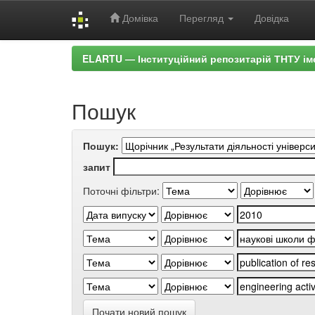
Домівка
Перегляд
Довідка
Skip
ELARTU — Інституційний репозитарій ТНТУ ім
navigation
Пошук
Пошук:
запит
Поточні фільтри:
Почати новий пошук