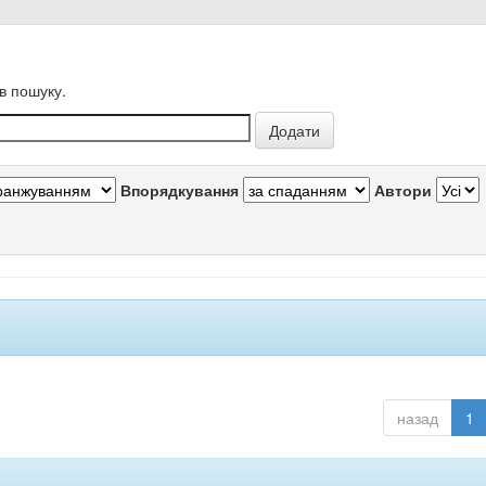
в пошуку.
Впорядкування
Автори
назад
1