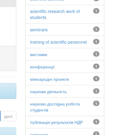
scientific-research work of
1
students
seminars
1
training of scientific personnel
1
виставки
1
конференції
1
міжнародні проекти
1
наукова діяльність
1
науково-дослідна робота
1
студентів
далі
публікація результатів НДР
1
семінари
1