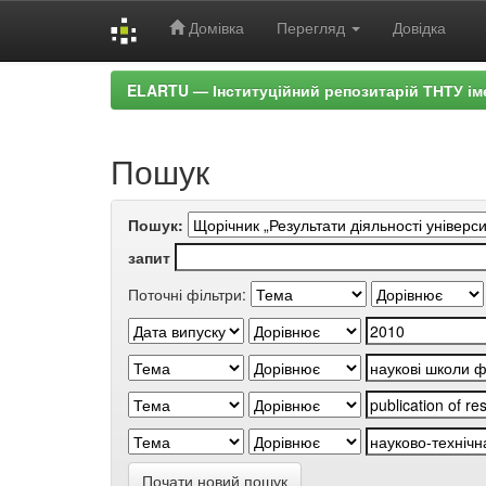
Домівка
Перегляд
Довідка
Skip
ELARTU — Інституційний репозитарій ТНТУ ім
navigation
Пошук
Пошук:
запит
Поточні фільтри:
Почати новий пошук