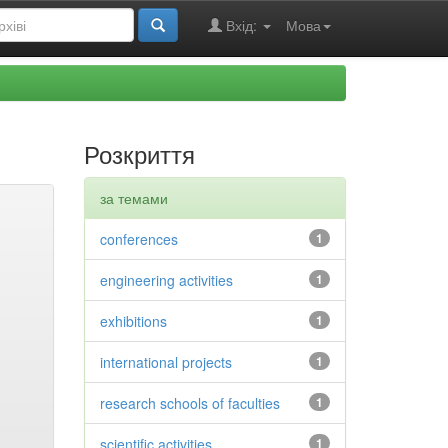
Вхід:
Мова
Розкриття
за темами
conferences
1
engineering activities
1
exhibitions
1
international projects
1
research schools of faculties
1
scientific activities
1