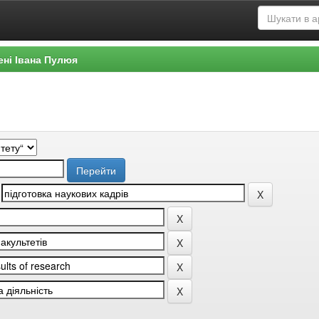
ені Івана Пулюя