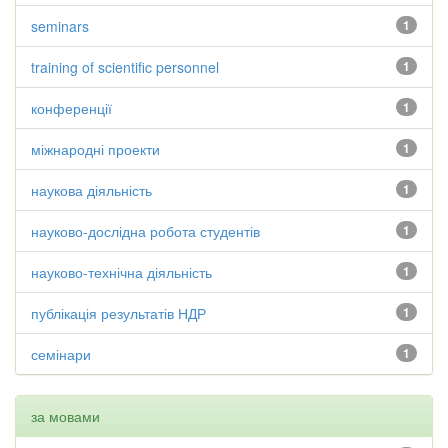
seminars
1
training of scientific personnel
1
конференції
1
міжнародні проекти
1
наукова діяльність
1
науково-дослідна робота студентів
1
науково-технічна діяльність
1
публікація результатів НДР
1
семінари
1
за мовами