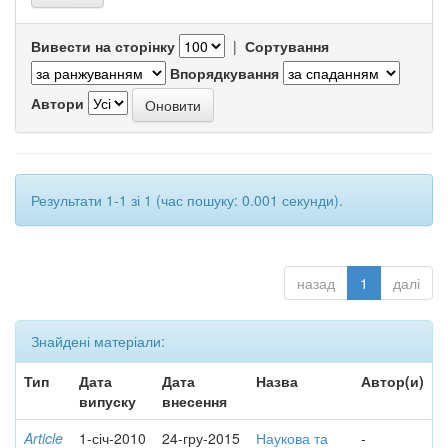
Вивести на сторінку
|
Сортування
Впорядкування
Автори
Результати 1-1 зі 1 (час пошуку: 0.001 секунди).
назад
1
далі
Знайдені матеріали:
Тип
Дата
Дата
Назва
Автор(и)
випуску
внесення
Article
1-січ-2010
24-гру-2015
Наукова та
-