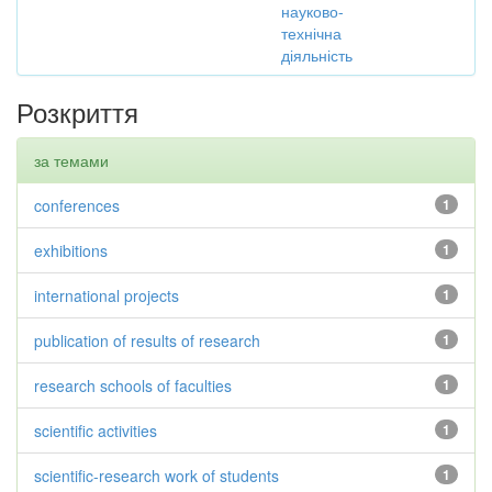
науково-
технічна
діяльність
Розкриття
за темами
conferences
1
exhibitions
1
international projects
1
publication of results of research
1
research schools of faculties
1
scientific activities
1
scientific-research work of students
1