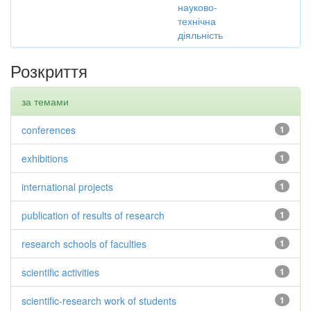
науково-
технічна
діяльність
Розкриття
за темами
conferences
1
exhibitions
1
international projects
1
publication of results of research
1
research schools of faculties
1
scientific activities
1
scientific-research work of students
1