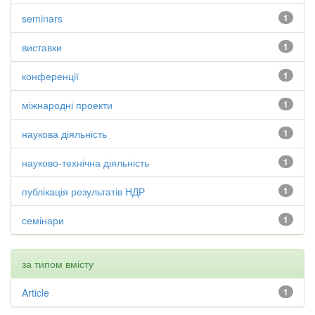
seminars
1
виставки
1
конференції
1
міжнародні проекти
1
наукова діяльність
1
науково-технічна діяльність
1
публікація результатів НДР
1
семінари
1
за типом вмісту
Article
1