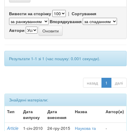
Вивести на сторінку
|
Сортування
Впорядкування
Автори
Результати 1-1 зі 1 (час пошуку: 0.001 секунди).
назад
1
далі
Знайдені матеріали:
Тип
Дата
Дата
Назва
Автор(и)
випуску
внесення
Article
1-січ-2010
24-гру-2015
Наукова та
-