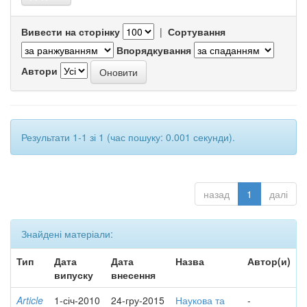
Вивести на сторінку
|
Сортування
Впорядкування
Автори
Результати 1-1 зі 1 (час пошуку: 0.001 секунди).
назад
1
далі
Знайдені матеріали:
Тип
Дата
Дата
Назва
Автор(и)
випуску
внесення
Article
1-січ-2010
24-гру-2015
Наукова та
-