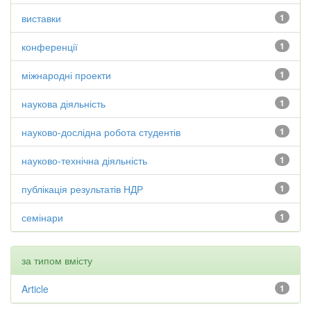
виставки
1
конференції
1
міжнародні проекти
1
наукова діяльність
1
науково-дослідна робота студентів
1
науково-технічна діяльність
1
публікація результатів НДР
1
семінари
1
за типом вмісту
Article
1