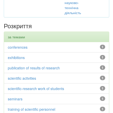
науково-
технічна
діяльність
Розкриття
за темами
conferences
1
exhibitions
1
publication of results of research
1
scientific activities
1
scientific-research work of students
1
seminars
1
training of scientific personnel
1