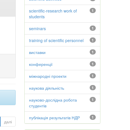
scientific-research work of
1
students
seminars
1
training of scientific personnel
1
виставки
1
конференції
1
міжнародні проекти
1
наукова діяльність
1
науково-дослідна робота
1
студентів
публікація результатів НДР
1
далі