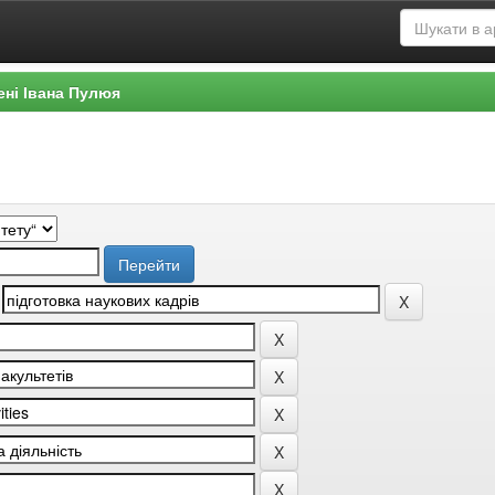
ені Івана Пулюя