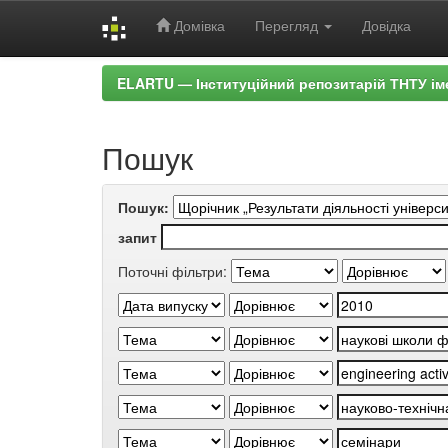
Домівка
Перегляд
Довідка
Skip
ELARTU — Інституційний репозитарій ТНТУ ім
navigation
Пошук
Пошук:
запит
Поточні фільтри: