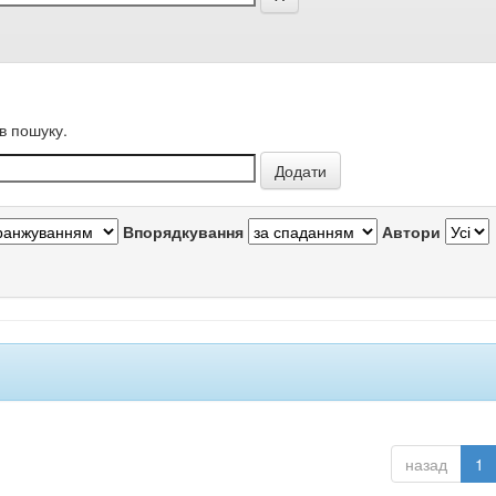
в пошуку.
Впорядкування
Автори
назад
1