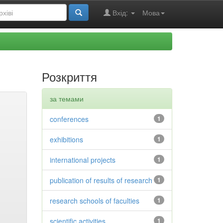
Вхід:
Мова
Розкриття
за темами
conferences
1
exhibitions
1
international projects
1
publication of results of research
1
research schools of faculties
1
scientific activities
1