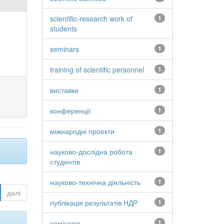
scientific-research work of
1
students
seminars
1
training of scientific personnel
1
виставки
1
конференції
1
міжнародні проекти
1
науково-дослідна робота
1
студентів
науково-технічна діяльність
1
далі
публікація результатів НДР
1
семінари
1