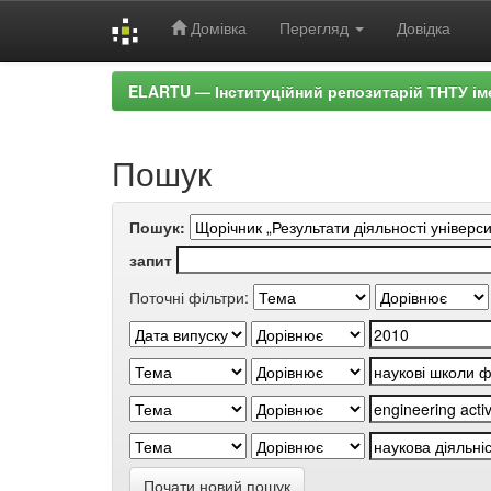
Домівка
Перегляд
Довідка
Skip
ELARTU — Інституційний репозитарій ТНТУ ім
navigation
Пошук
Пошук:
запит
Поточні фільтри:
Почати новий пошук