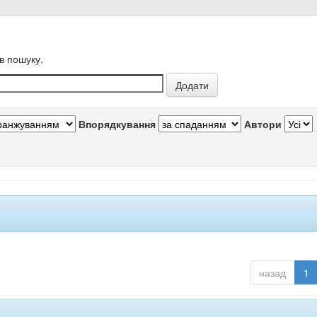
в пошуку.
Впорядкування
Автори
назад
1