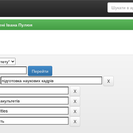
ені Івана Пулюя