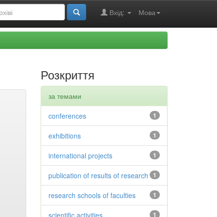
Вхід:
Мова
Розкриття
за темами
conferences
1
exhibitions
1
international projects
1
publication of results of research
1
research schools of faculties
1
scientific activities
1