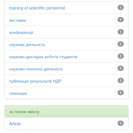
training of scientific personnel
1
виставки
1
конференції
1
наукова діяльність
1
науково-дослідна робота студентів
1
науково-технічна діяльність
1
публікація результатів НДР
1
семінари
1
за типом вмісту
Article
1