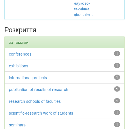
науково-
технічна
діяльність
Розкриття
за темами
conferences
1
exhibitions
1
international projects
1
publication of results of research
1
research schools of faculties
1
scientific-research work of students
1
seminars
1