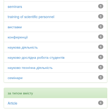
seminars
1
training of scientific personnel
1
виставки
1
конференції
1
наукова діяльність
1
науково-дослідна робота студентів
1
науково-технічна діяльність
1
семінари
1
за типом вмісту
Article
1