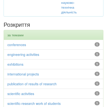
науково-
технічна
діяльність
Розкриття
за темами
conferences
1
engineering activities
1
exhibitions
1
international projects
1
publication of results of research
1
scientific activities
1
scientific-research work of students
1