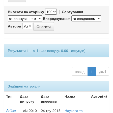
Вивести на сторінку
|
Сортування
Впорядкування
Автори
Результати 1-1 зі 1 (час пошуку: 0.001 секунди).
назад
1
далі
Знайдені матеріали:
Тип
Дата
Дата
Назва
Автор(и)
випуску
внесення
Article
1-січ-2010
24-гру-2015
Наукова та
-