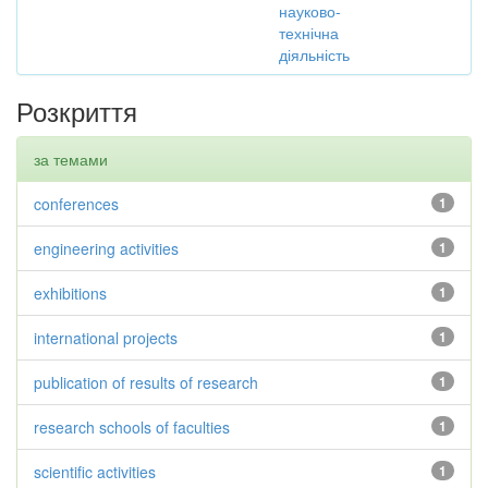
науково-
технічна
діяльність
Розкриття
за темами
conferences
1
engineering activities
1
exhibitions
1
international projects
1
publication of results of research
1
research schools of faculties
1
scientific activities
1