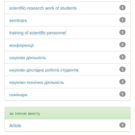
scientific-research work of students
1
seminars
1
training of scientific personnel
1
конференції
1
наукова діяльність
1
науково-дослідна робота студентів
1
науково-технічна діяльність
1
семінари
1
за типом вмісту
Article
1