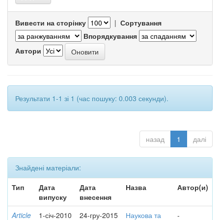
Вивести на сторінку
|
Сортування
Впорядкування
Автори
Результати 1-1 зі 1 (час пошуку: 0.003 секунди).
назад
1
далі
Знайдені матеріали:
Тип
Дата
Дата
Назва
Автор(и)
випуску
внесення
Article
1-січ-2010
24-гру-2015
Наукова та
-