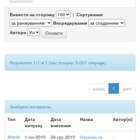
Вивести на сторінку
|
Сортування
Впорядкування
Автори
Результати 1-1 зі 1 (час пошуку: 0.001 секунди).
назад
1
далі
Знайдені матеріали:
Тип
Дата
Дата
Назва
Автор(и)
випуску
внесення
Article
1-січ-2010
24-гру-2015
Наукова та
-