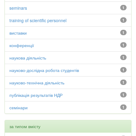
seminars
1
training of scientific personnel
1
виставки
1
конференції
1
наукова діяльність
1
науково-дослідна робота студентів
1
науково-технічна діяльність
1
публікація результатів НДР
1
семінари
1
за типом вмісту