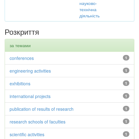
науково-
технічна
діяльність
Розкриття
за темами
conferences
1
engineering activities
1
exhibitions
1
international projects
1
publication of results of research
1
research schools of faculties
1
scientific activities
1