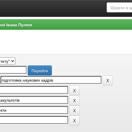
ені Івана Пулюя