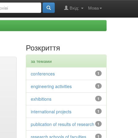
Вхід:
Мова
Розкриття
за темами
conferences
1
engineering activities
1
exhibitions
1
international projects
1
publication of results of research
1
research schools of faculties
1