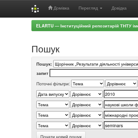
Домівка
Перегляд
Довідка
Skip
ELARTU — Інституційний репозитарій ТНТУ ім
navigation
Пошук
Пошук:
запит
Поточні фільтри:
Почати новий пошук