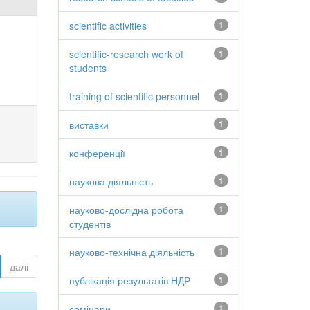
scientific activities
1
scientific-research work of
1
students
training of scientific personnel
1
виставки
1
конференції
1
наукова діяльність
1
науково-дослідна робота
1
студентів
науково-технічна діяльність
1
далі
публікація результатів НДР
1
семінари
1