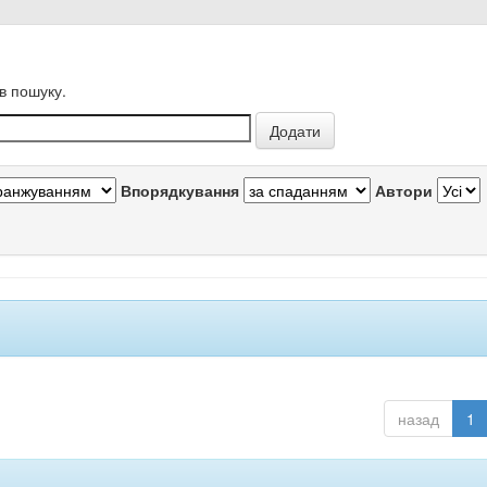
в пошуку.
Впорядкування
Автори
назад
1