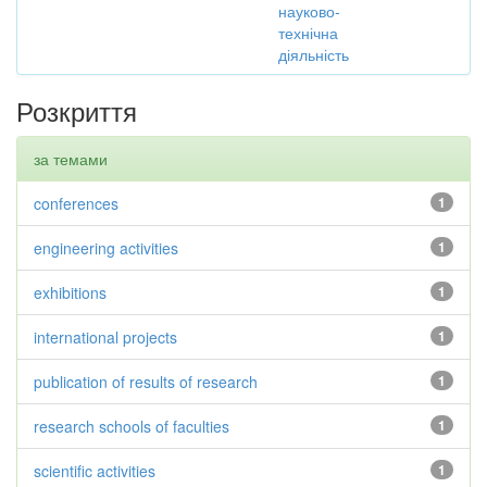
науково-
технічна
діяльність
Розкриття
за темами
conferences
1
engineering activities
1
exhibitions
1
international projects
1
publication of results of research
1
research schools of faculties
1
scientific activities
1