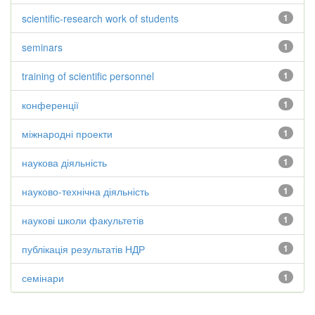
scientific-research work of students
1
seminars
1
training of scientific personnel
1
конференції
1
міжнародні проекти
1
наукова діяльність
1
науково-технічна діяльність
1
наукові школи факультетів
1
публікація результатів НДР
1
семінари
1