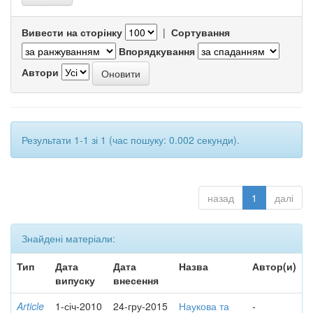
Вивести на сторінку
|
Сортування
Впорядкування
Автори
Результати 1-1 зі 1 (час пошуку: 0.002 секунди).
назад
1
далі
Знайдені матеріали:
Тип
Дата
Дата
Назва
Автор(и)
випуску
внесення
Article
1-січ-2010
24-гру-2015
Наукова та
-