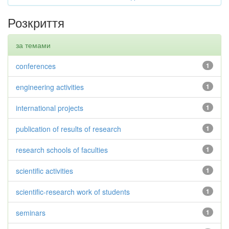
Розкриття
за темами
conferences
1
engineering activities
1
international projects
1
publication of results of research
1
research schools of faculties
1
scientific activities
1
scientific-research work of students
1
seminars
1