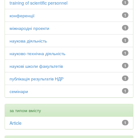
training of scientific personnel
1
конференції
1
міжнародні проекти
1
наукова діяльність
1
науково-технічна діяльність
1
наукові школи факультетів
1
публікація результатів НДР
1
семінари
1
за типом вмісту
Article
1