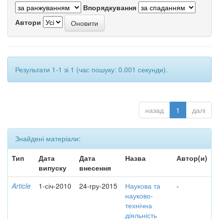
Впорядкування
Автори
Результати 1-1 зі 1 (час пошуку: 0.001 секунди).
назад
1
далі
Знайдені матеріали:
Тип
Дата
Дата
Назва
Автор(и)
випуску
внесення
Article
1-січ-2010
24-гру-2015
Наукова та
-
науково-
технічна
діяльність