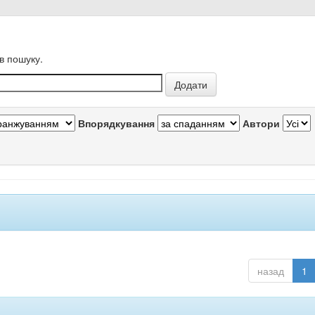
в пошуку.
Впорядкування
Автори
назад
1