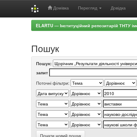
Домівка
Перегляд
Довідка
Skip
ELARTU — Інституційний репозитарій ТНТУ ім
navigation
Пошук
Пошук:
запит
Поточні фільтри:
Почати новий пошук