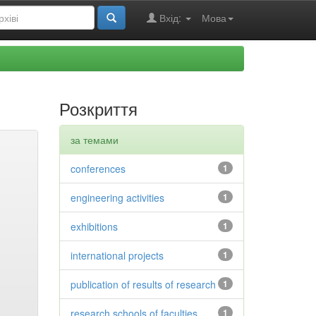
Вхід:
Мова
Розкриття
за темами
conferences
1
engineering activities
1
exhibitions
1
international projects
1
publication of results of research
1
research schools of faculties
1