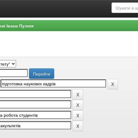
ені Івана Пулюя