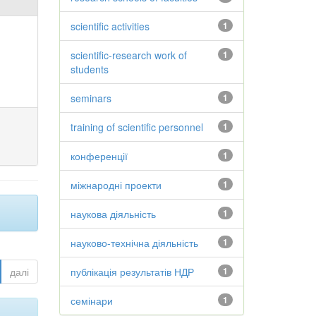
scientific activities
1
scientific-research work of
1
students
seminars
1
training of scientific personnel
1
конференції
1
міжнародні проекти
1
наукова діяльність
1
науково-технічна діяльність
1
далі
публікація результатів НДР
1
семінари
1