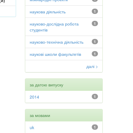
(и)
наукова діяльність
1
науково-дослідна робота
1
студентів
науково-технічна діяльність
1
наукові школи факультетів
1
далі >
за датою випуску
2014
1
за мовами
uk
1