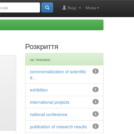
Вхід:
Мова
Розкриття
за темами
commercialization of scientific
1
d...
exhibition
1
international projects
1
national conference
1
publication of research results
1