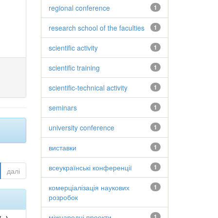
regional conference
1
research school of the faculties
1
scientific activity
1
scientific training
1
scientific-technical activity
1
seminars
1
university conference
1
виставки
1
всеукраїнські конференції
1
далі
комерціалізація наукових
1
розробок
міжнародні проекти
1