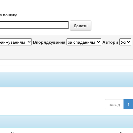
в пошуку.
Впорядкування
Автори
назад
1