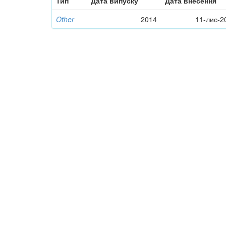
Тип
Дата випуску
Дата внесення
Other
2014
11-лис-2