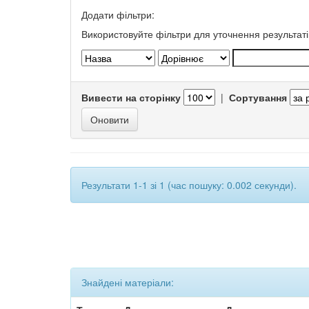
Додати фільтри:
Використовуйте фільтри для уточнення результаті
Вивести на сторінку
|
Сортування
Результати 1-1 зі 1 (час пошуку: 0.002 секунди).
Знайдені матеріали: