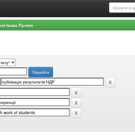
ені Івана Пулюя