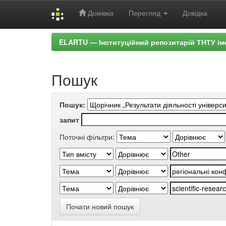
Домівка
Перегляд
Довідка
Skip
ELARTU — Інституційний репозитарій ТНТУ ім
navigation
Пошук
Пошук:
запит
Поточні фільтри:
Почати новий пошук