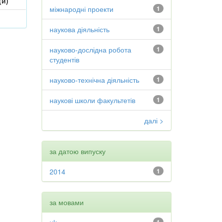
(и)
міжнародні проекти
1
наукова діяльність
1
науково-дослідна робота
1
студентів
науково-технічна діяльність
1
наукові школи факультетів
1
далі >
за датою випуску
2014
1
за мовами