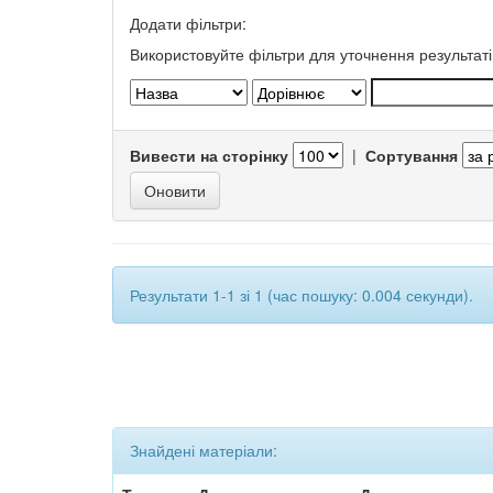
Додати фільтри:
Використовуйте фільтри для уточнення результаті
Вивести на сторінку
|
Сортування
Результати 1-1 зі 1 (час пошуку: 0.004 секунди).
Знайдені матеріали: