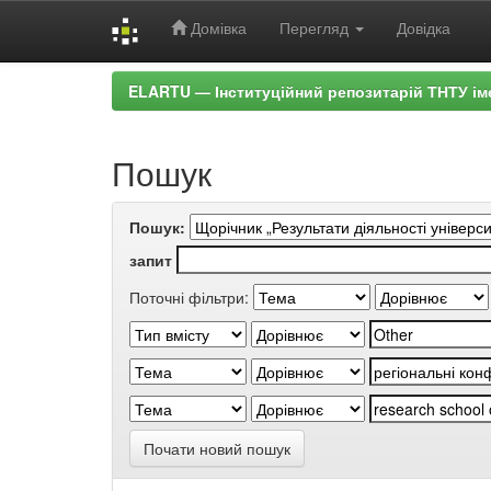
Домівка
Перегляд
Довідка
Skip
ELARTU — Інституційний репозитарій ТНТУ ім
navigation
Пошук
Пошук:
запит
Поточні фільтри:
Почати новий пошук