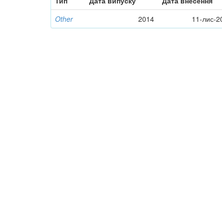
Тип
Дата випуску
Дата внесення
Other
2014
11-лис-2