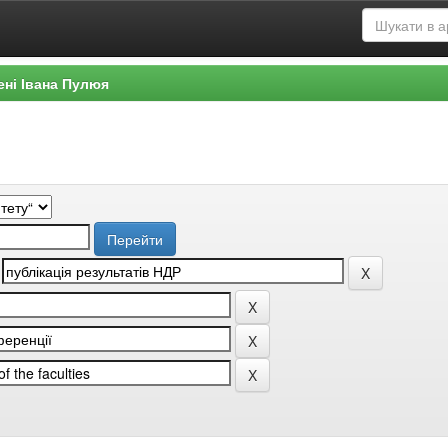
ені Івана Пулюя