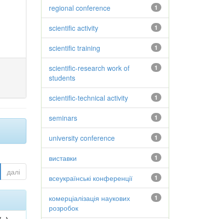
regional conference
1
scientific activity
1
scientific training
1
scientific-research work of
1
students
scientific-technical activity
1
seminars
1
university conference
1
виставки
1
далі
всеукраїнські конференції
1
комерціалізація наукових
1
розробок