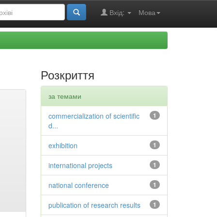
Вхід:
Мова
Розкриття
за темами
commercialization of scientific
1
d...
exhibition
1
international projects
1
national conference
1
publication of research results
1