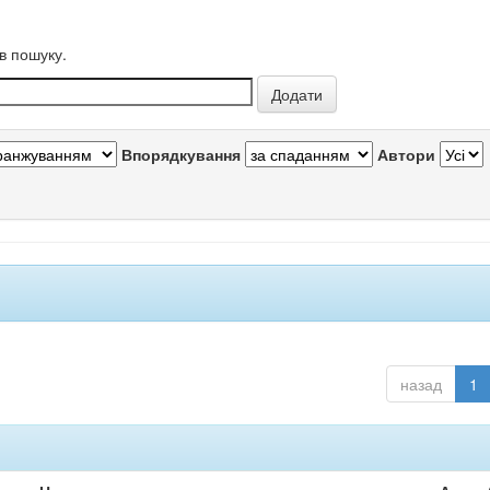
в пошуку.
Впорядкування
Автори
назад
1