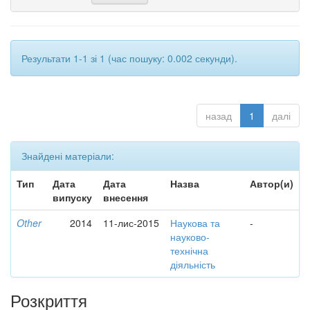
Результати 1-1 зі 1 (час пошуку: 0.002 секунди).
назад
1
далі
Знайдені матеріали:
Тип
Дата
Дата
Назва
Автор(и)
випуску
внесення
Other
2014
11-лис-2015
Наукова та
-
науково-
технічна
діяльність
Розкриття