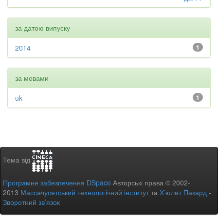
за датою випуску
2014
1
за мовами
uk
1
Тема від
Програмне забезпечення DSpace
Авторські права © 2002-
2013
Массачусетський технологічний інститут
та
Х’юлет Пакард
-
Зворотний зв’язок