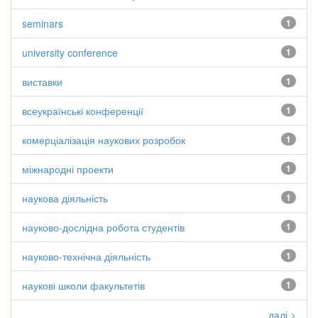
seminars
1
university conference
1
виставки
1
всеукраїнські конференції
1
комерціалізація наукових розробок
1
міжнародні проекти
1
наукова діяльність
1
науково-дослідна робота студентів
1
науково-технічна діяльність
1
наукові школи факультетів
1
далі >