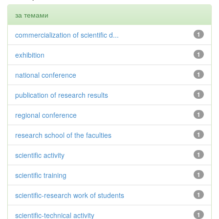
за темами
commercialization of scientific d...
1
exhibition
1
national conference
1
publication of research results
1
regional conference
1
research school of the faculties
1
scientific activity
1
scientific training
1
scientific-research work of students
1
scientific-technical activity
1