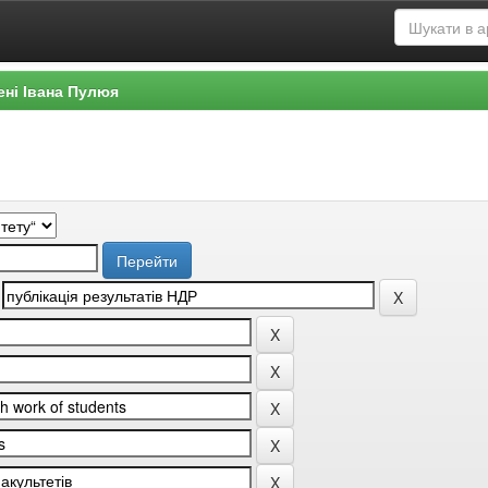
ені Івана Пулюя