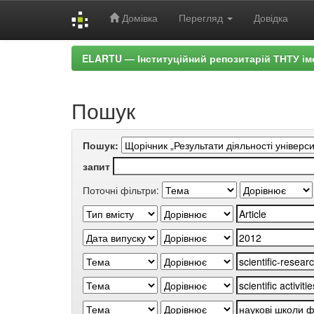
Домівка
Перегляд
Довідка
Skip
ELARTU — Інституційний репозитарій ТНТУ ім
navigation
Пошук
Пошук:
запит
Поточні фільтри: