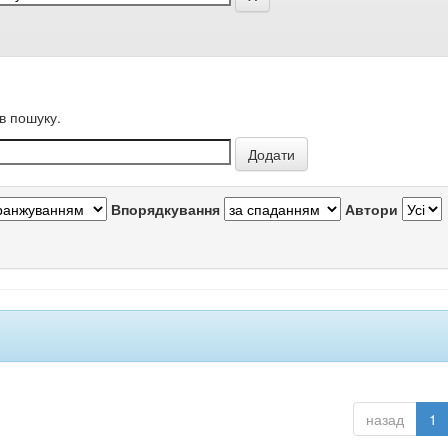
в пошуку.
Впорядкування
Автори
назад
1