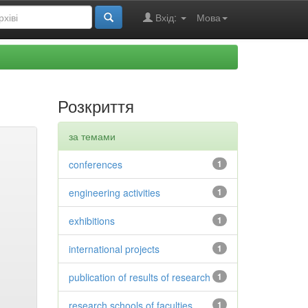
Вхід:
Мова
Розкриття
за темами
conferences
1
engineering activities
1
exhibitions
1
international projects
1
publication of results of research
1
research schools of faculties
1