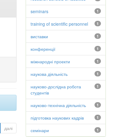
seminars
1
training of scientific personnel
1
виставки
1
конференції
1
міжнародні проекти
1
наукова діяльність
1
науково-дослідна робота
1
студентів
науково-технічна діяльність
1
підготовка наукових кадрів
1
далі
семінари
1