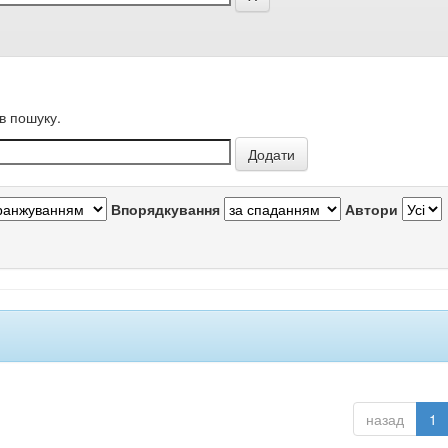
в пошуку.
Впорядкування
Автори
назад
1