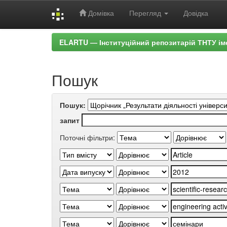
Домівка
Перегляд
Довідка
Skip
ELARTU — Інституційний репозитарій ТНТУ ім
navigation
Пошук
Пошук:
запит
Поточні фільтри: