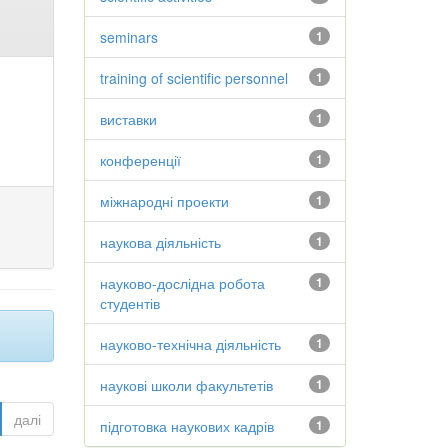
seminars
1
training of scientific personnel
1
виставки
1
конференції
1
міжнародні проекти
1
наукова діяльність
1
науково-дослідна робота
1
студентів
науково-технічна діяльність
1
наукові школи факультетів
1
далі
підготовка наукових кадрів
1