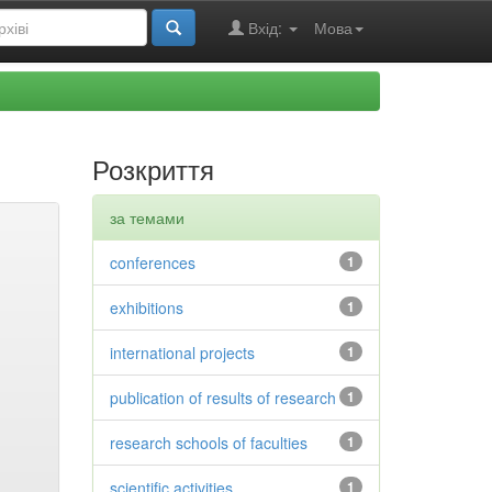
Вхід:
Мова
Розкриття
за темами
conferences
1
exhibitions
1
international projects
1
publication of results of research
1
research schools of faculties
1
scientific activities
1