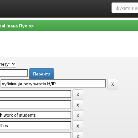
ені Івана Пулюя