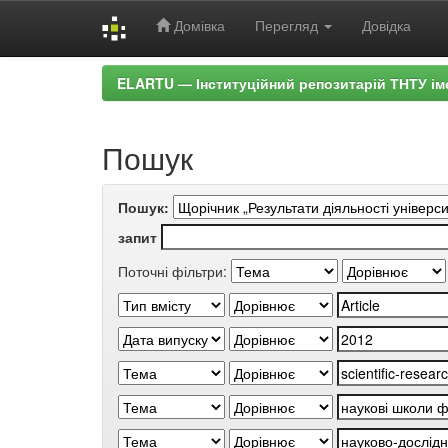
Домівка
Перегляд
Довідка
Skip
ELARTU — Інституційний репозитарій ТНТУ ім
navigation
Пошук
Пошук:
запит
Поточні фільтри: