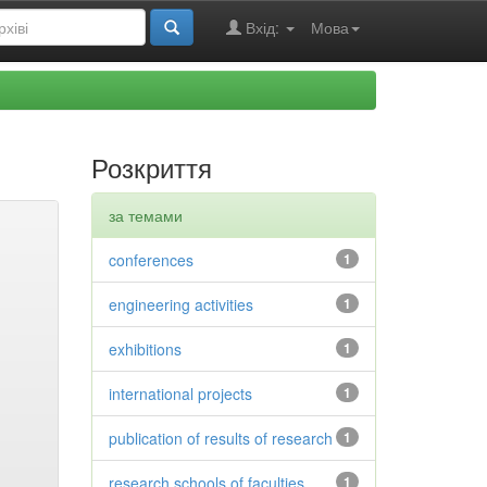
Вхід:
Мова
Розкриття
за темами
conferences
1
engineering activities
1
exhibitions
1
international projects
1
publication of results of research
1
research schools of faculties
1