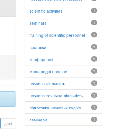
scientific activities
1
seminars
1
training of scientific personnel
1
виставки
1
конференції
1
міжнародні проекти
1
наукова діяльність
1
науково-технічна діяльність
1
підготовка наукових кадрів
1
семінари
1
далі