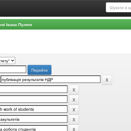
ені Івана Пулюя