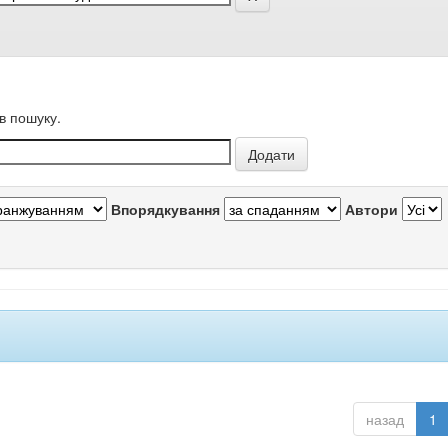
в пошуку.
Впорядкування
Автори
назад
1