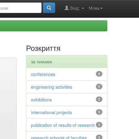
Вхід:
Мова
Розкриття
за темами
conferences
1
engineering activities
1
exhibitions
1
international projects
1
publication of results of research
1
research schools of faculties
1