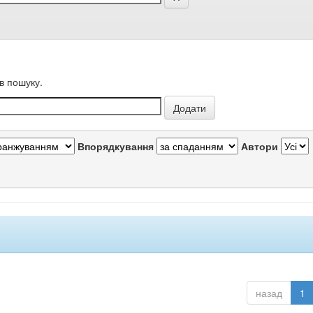
в пошуку.
Впорядкування
Автори
назад
1