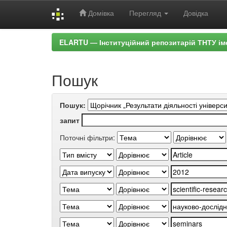
Домівка
Перегляд
Довідка
Skip
ELARTU — Інституційний репозитарій ТНТУ ім
navigation
Пошук
Пошук:
запит
Поточні фільтри: