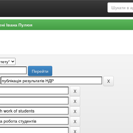
ені Івана Пулюя