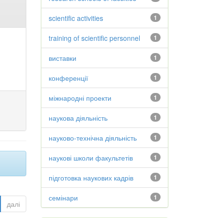
scientific activities
1
training of scientific personnel
1
виставки
1
конференції
1
міжнародні проекти
1
наукова діяльність
1
науково-технічна діяльність
1
наукові школи факультетів
1
підготовка наукових кадрів
1
семінари
1
далі