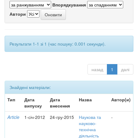
Впорядкування
Автори
Результати 1-1 зі 1 (час пошуку: 0.001 секунди).
назад
1
далі
Знайдені матеріали:
Тип
Дата
Дата
Назва
Автор(и)
випуску
внесення
Article
1-січ-2012
24-гру-2015
Наукова та
-
науково-
технічна
діяльність