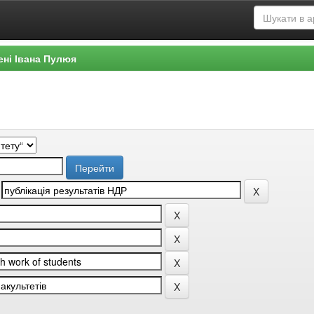
ені Івана Пулюя