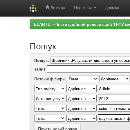
Домівка
Перегляд
Довідка
Skip
ELARTU — Інституційний репозитарій ТНТУ ім
navigation
Пошук
Пошук:
запит
Поточні фільтри:
Почати новий пошук