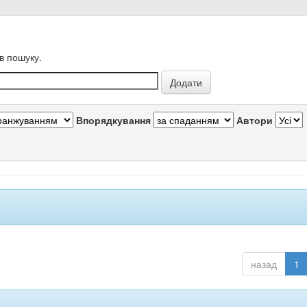
в пошуку.
Впорядкування
Автори
назад
1