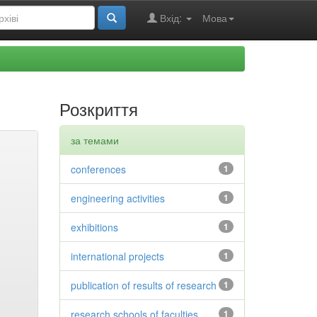
Вхід:
Мова
Розкриття
за темами
conferences
1
engineering activities
1
exhibitions
1
international projects
1
publication of results of research
1
research schools of faculties
1