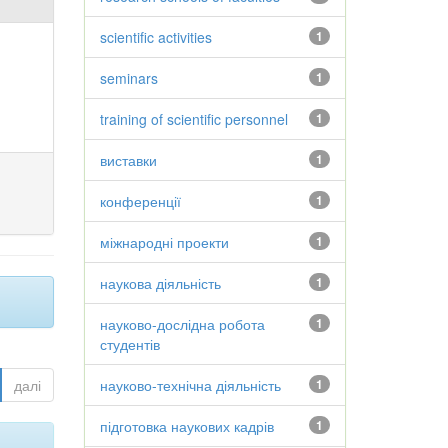
scientific activities
1
seminars
1
training of scientific personnel
1
виставки
1
конференції
1
міжнародні проекти
1
наукова діяльність
1
науково-дослідна робота
1
студентів
далі
науково-технічна діяльність
1
підготовка наукових кадрів
1