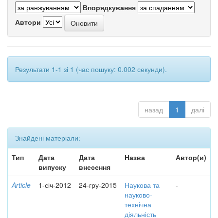
Впорядкування
Автори
Результати 1-1 зі 1 (час пошуку: 0.002 секунди).
назад
1
далі
Знайдені матеріали:
Тип
Дата
Дата
Назва
Автор(и)
випуску
внесення
Article
1-січ-2012
24-гру-2015
Наукова та
-
науково-
технічна
діяльність