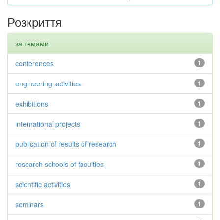
Розкриття
за темами
conferences
1
engineering activities
1
exhibitions
1
international projects
1
publication of results of research
1
research schools of faculties
1
scientific activities
1
seminars
1