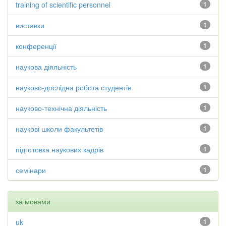
training of scientific personnel
1
виставки
1
конференції
1
наукова діяльність
1
науково-дослідна робота студентів
1
науково-технічна діяльність
1
наукові школи факультетів
1
підготовка наукових кадрів
1
семінари
1
за мовами
uk
1