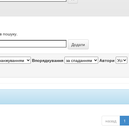
в пошуку.
Впорядкування
Автори
назад
1