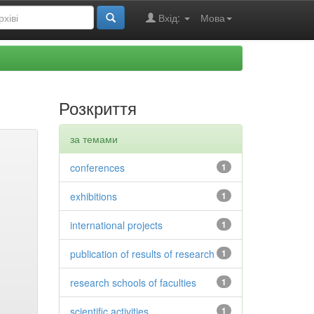
Вхід:
Мова
Розкриття
за темами
conferences
1
exhibitions
1
international projects
1
publication of results of research
1
research schools of faculties
1
scientific activities
1