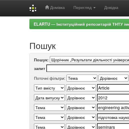
Домівка
Перегляд
Довідка
Skip
ELARTU — Інституційний репозитарій ТНТУ ім
navigation
Пошук
Пошук:
запит
Поточні фільтри: