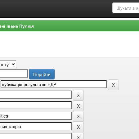
ені Івана Пулюя