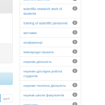
scientific-research work of
1
students
training of scientific personnel
1
виставки
1
конференції
1
міжнародні проекти
1
наукова діяльність
1
науково-дослідна робота
1
студентів
науково-технічна діяльність
1
наукові школи факультетів
1
далі
семінари
1