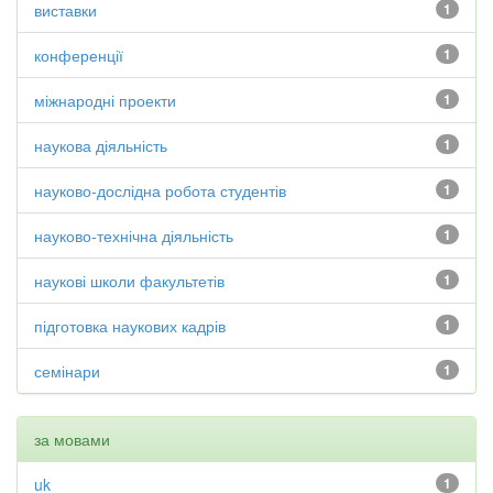
виставки
1
конференції
1
міжнародні проекти
1
наукова діяльність
1
науково-дослідна робота студентів
1
науково-технічна діяльність
1
наукові школи факультетів
1
підготовка наукових кадрів
1
семінари
1
за мовами
uk
1