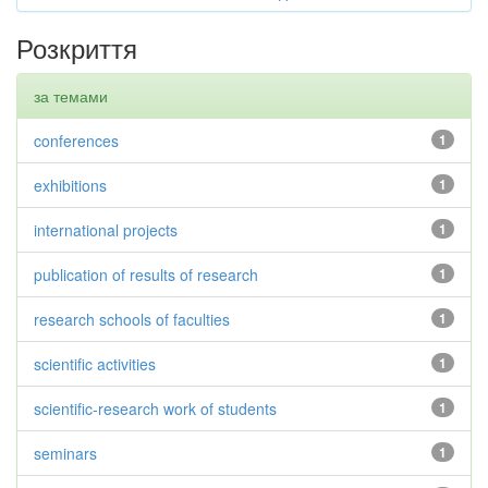
Розкриття
за темами
conferences
1
exhibitions
1
international projects
1
publication of results of research
1
research schools of faculties
1
scientific activities
1
scientific-research work of students
1
seminars
1