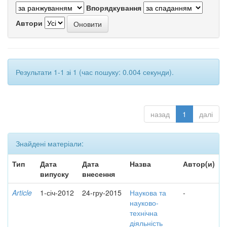
Впорядкування
Автори
Результати 1-1 зі 1 (час пошуку: 0.004 секунди).
назад
1
далі
Знайдені матеріали:
Тип
Дата
Дата
Назва
Автор(и)
випуску
внесення
Article
1-січ-2012
24-гру-2015
Наукова та
-
науково-
технічна
діяльність