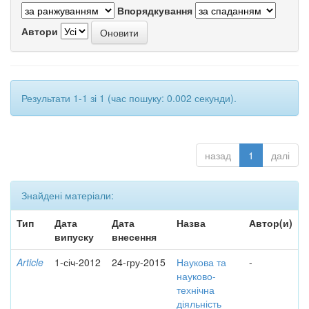
Впорядкування
Автори
Результати 1-1 зі 1 (час пошуку: 0.002 секунди).
назад
1
далі
Знайдені матеріали:
Тип
Дата
Дата
Назва
Автор(и)
випуску
внесення
Article
1-січ-2012
24-гру-2015
Наукова та
-
науково-
технічна
діяльність