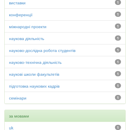
виставки
1
конференції
1
міжнародні проекти
1
наукова діяльність
1
науково-дослідна робота студентів
1
науково-технічна діяльність
1
наукові школи факультетів
1
підготовка наукових кадрів
1
семінари
1
за мовами
uk
1