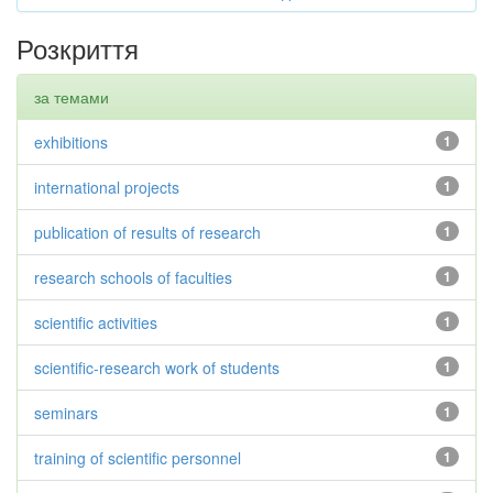
Розкриття
за темами
exhibitions
1
international projects
1
publication of results of research
1
research schools of faculties
1
scientific activities
1
scientific-research work of students
1
seminars
1
training of scientific personnel
1