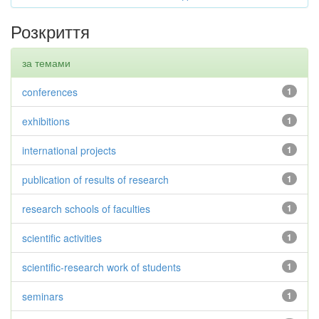
Розкриття
за темами
conferences
1
exhibitions
1
international projects
1
publication of results of research
1
research schools of faculties
1
scientific activities
1
scientific-research work of students
1
seminars
1