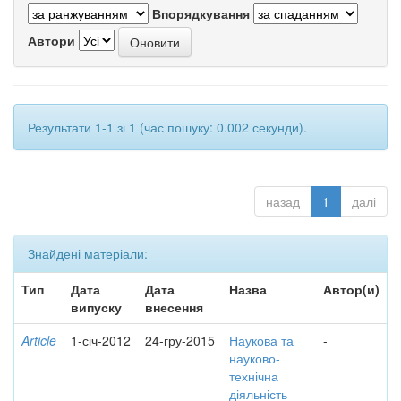
Впорядкування
Автори
Результати 1-1 зі 1 (час пошуку: 0.002 секунди).
назад
1
далі
Знайдені матеріали:
Тип
Дата
Дата
Назва
Автор(и)
випуску
внесення
Article
1-січ-2012
24-гру-2015
Наукова та
-
науково-
технічна
діяльність