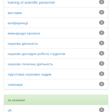
training of scientific personnel
1
виставки
1
конференції
1
міжнародні проекти
1
наукова діяльність
1
науково-дослідна робота студентів
1
науково-технічна діяльність
1
підготовка наукових кадрів
1
семінари
1
за мовами
uk
1