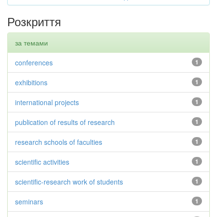
Розкриття
за темами
conferences
1
exhibitions
1
international projects
1
publication of results of research
1
research schools of faculties
1
scientific activities
1
scientific-research work of students
1
seminars
1