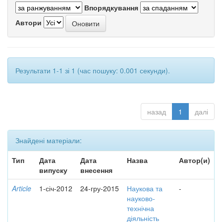
Впорядкування
Автори
Результати 1-1 зі 1 (час пошуку: 0.001 секунди).
назад
1
далі
Знайдені матеріали:
Тип
Дата
Дата
Назва
Автор(и)
випуску
внесення
Article
1-січ-2012
24-гру-2015
Наукова та
-
науково-
технічна
діяльність