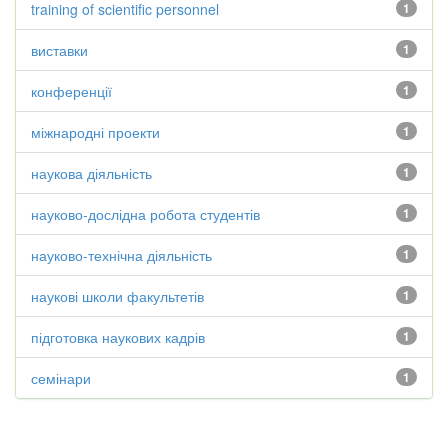
training of scientific personnel
1
виставки
1
конференції
1
міжнародні проекти
1
наукова діяльність
1
науково-дослідна робота студентів
1
науково-технічна діяльність
1
наукові школи факультетів
1
підготовка наукових кадрів
1
семінари
1