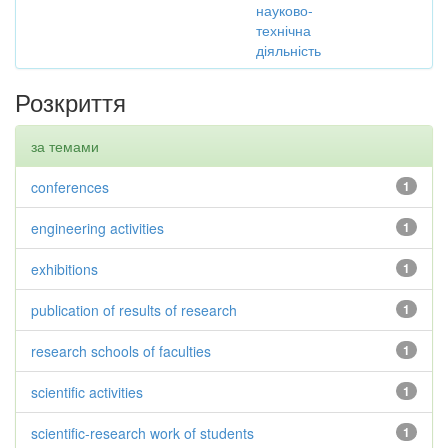
науково-
технічна
діяльність
Розкриття
за темами
conferences
1
engineering activities
1
exhibitions
1
publication of results of research
1
research schools of faculties
1
scientific activities
1
scientific-research work of students
1