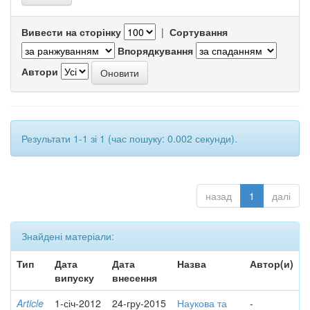
Вивести на сторінку
|
Сортування
Впорядкування
Автори
Результати 1-1 зі 1 (час пошуку: 0.002 секунди).
назад
1
далі
Знайдені матеріали:
Тип
Дата
Дата
Назва
Автор(и)
випуску
внесення
Article
1-січ-2012
24-гру-2015
Наукова та
-