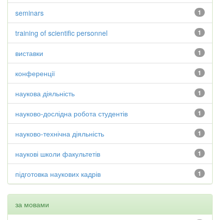
seminars
1
training of scientific personnel
1
виставки
1
конференції
1
наукова діяльність
1
науково-дослідна робота студентів
1
науково-технічна діяльність
1
наукові школи факультетів
1
підготовка наукових кадрів
1
за мовами