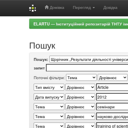
Домівка
Перегляд
Довідка
Skip
ELARTU — Інституційний репозитарій ТНТУ ім
navigation
Пошук
Пошук:
запит
Поточні фільтри: