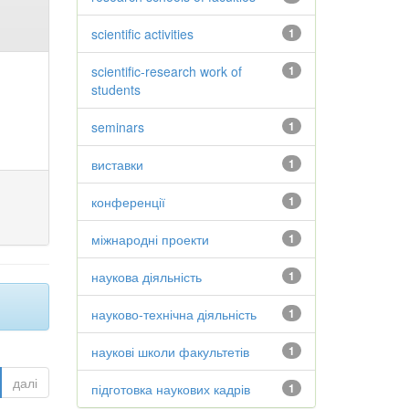
scientific activities
1
scientific-research work of
1
students
seminars
1
виставки
1
конференції
1
міжнародні проекти
1
наукова діяльність
1
науково-технічна діяльність
1
наукові школи факультетів
1
далі
підготовка наукових кадрів
1