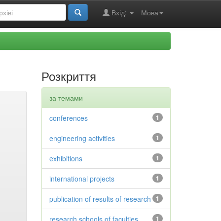
Вхід:
Мова
Розкриття
за темами
conferences
1
engineering activities
1
exhibitions
1
international projects
1
publication of results of research
1
research schools of faculties
1