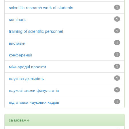
scientific-research work of students
1
seminars
1
training of scientific personnel
1
виставки
1
конференції
1
міжнародні проекти
1
наукова діяльність
1
наукові школи факультетів
1
підготовка наукових кадрів
1
за мовами