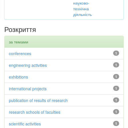
науково-
технічна
діяльність
Розкриття
за темами
conferences
1
engineering activities
1
exhibitions
1
international projects
1
publication of results of research
1
research schools of faculties
1
scientific activities
1