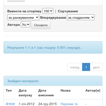
Вивести на сторінку
|
Сортування
Впорядкування
Автори
Результати 1-1 зі 1 (час пошуку: 0.001 секунди).
назад
1
далі
Знайдені матеріали:
Тип
Дата
Дата
Назва
Автор(и)
випуску
внесення
Article
1-січ-2012
24-гру-2015
Наукова та
-