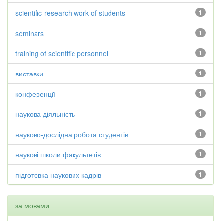
scientific-research work of students
1
seminars
1
training of scientific personnel
1
виставки
1
конференції
1
наукова діяльність
1
науково-дослідна робота студентів
1
наукові школи факультетів
1
підготовка наукових кадрів
1
за мовами