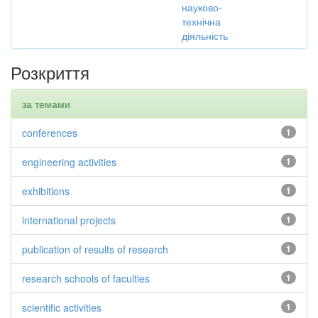
науково-
технічна
діяльність
Розкриття
за темами
conferences
1
engineering activities
1
exhibitions
1
international projects
1
publication of results of research
1
research schools of faculties
1
scientific activities
1