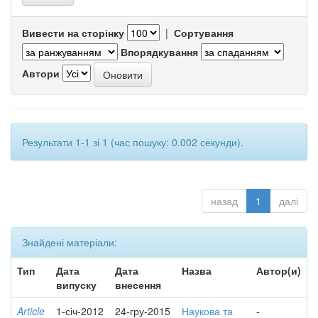
Вивести на сторінку
|
Сортування
Впорядкування
Автори
Результати 1-1 зі 1 (час пошуку: 0.002 секунди).
назад
1
далі
Знайдені матеріали:
Тип
Дата
Дата
Назва
Автор(и)
випуску
внесення
Article
1-січ-2012
24-гру-2015
Наукова та
-