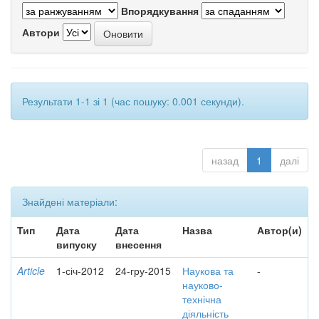
Впорядкування
Автори
Результати 1-1 зі 1 (час пошуку: 0.001 секунди).
назад
1
далі
Знайдені матеріали:
Тип
Дата
Дата
Назва
Автор(и)
випуску
внесення
Article
1-січ-2012
24-гру-2015
Наукова та
-
науково-
технічна
діяльність