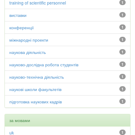
training of scientific personnel
1
виставки
1
конференції
1
міжнародні проекти
1
наукова діяльність
1
науково-дослідна робота студентів
1
науково-технічна діяльність
1
наукові школи факультетів
1
підготовка наукових кадрів
1
за мовами
uk
1