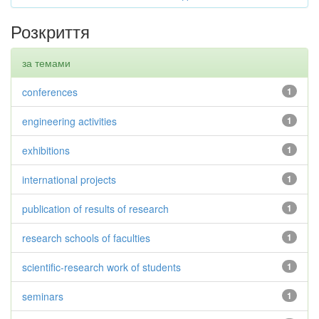
Розкриття
за темами
conferences
1
engineering activities
1
exhibitions
1
international projects
1
publication of results of research
1
research schools of faculties
1
scientific-research work of students
1
seminars
1