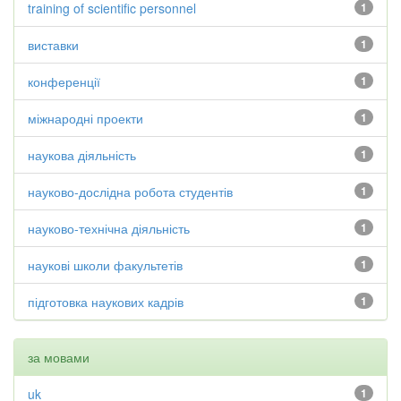
training of scientific personnel
1
виставки
1
конференції
1
міжнародні проекти
1
наукова діяльність
1
науково-дослідна робота студентів
1
науково-технічна діяльність
1
наукові школи факультетів
1
підготовка наукових кадрів
1
за мовами
uk
1