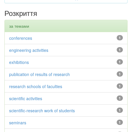
Розкриття
за темами
conferences
1
engineering activities
1
exhibitions
1
publication of results of research
1
research schools of faculties
1
scientific activities
1
scientific-research work of students
1
seminars
1