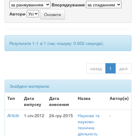
Впорядкування
Автори
Результати 1-1 зі 1 (час пошуку: 0.002 секунди).
назад
1
далі
Знайдені матеріали:
Тип
Дата
Дата
Назва
Автор(и)
випуску
внесення
Article
1-січ-2012
24-гру-2015
Наукова та
-
науково-
технічна
діяльність