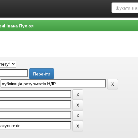
ені Івана Пулюя