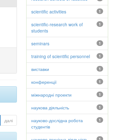
scientific activities
1
scientific-research work of
1
students
seminars
1
training of scientific personnel
1
виставки
1
конференції
1
міжнародні проекти
1
наукова діяльність
1
далі
науково-дослідна робота
1
студентів
науково-технічна діяльність
1