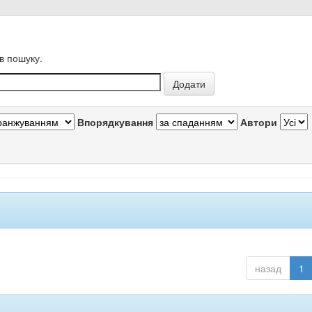
в пошуку.
Впорядкування
Автори
назад
1