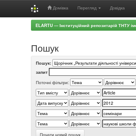
Домівка
Перегляд
Довідка
Skip
ELARTU — Інституційний репозитарій ТНТУ ім
navigation
Пошук
Пошук:
запит
Поточні фільтри:
Почати новий пошук