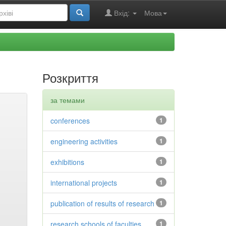
Вхід:
Мова
Розкриття
за темами
conferences
1
engineering activities
1
exhibitions
1
international projects
1
publication of results of research
1
research schools of faculties
1