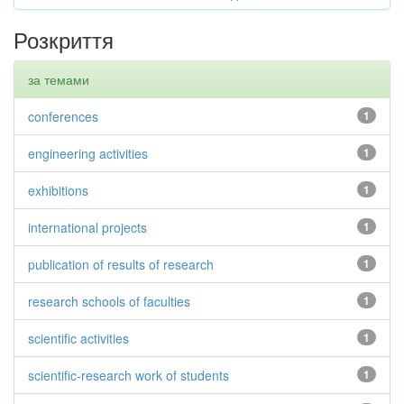
Розкриття
за темами
conferences
1
engineering activities
1
exhibitions
1
international projects
1
publication of results of research
1
research schools of faculties
1
scientific activities
1
scientific-research work of students
1