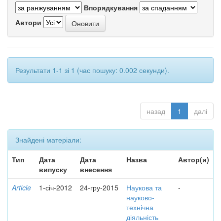
Впорядкування
Автори
Результати 1-1 зі 1 (час пошуку: 0.002 секунди).
назад
1
далі
Знайдені матеріали:
Тип
Дата
Дата
Назва
Автор(и)
випуску
внесення
Article
1-січ-2012
24-гру-2015
Наукова та
-
науково-
технічна
діяльність