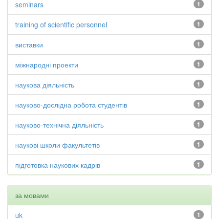
seminars
1
training of scientific personnel
1
виставки
1
міжнародні проекти
1
наукова діяльність
1
науково-дослідна робота студентів
1
науково-технічна діяльність
1
наукові школи факультетів
1
підготовка наукових кадрів
1
за мовами
uk
1