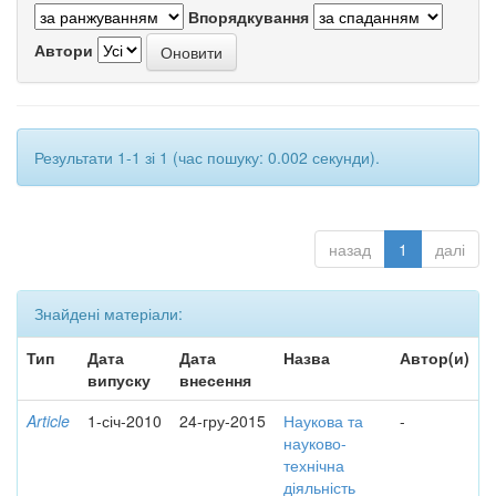
Впорядкування
Автори
Результати 1-1 зі 1 (час пошуку: 0.002 секунди).
назад
1
далі
Знайдені матеріали:
Тип
Дата
Дата
Назва
Автор(и)
випуску
внесення
Article
1-січ-2010
24-гру-2015
Наукова та
-
науково-
технічна
діяльність