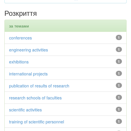
Розкриття
за темами
conferences
1
engineering activities
1
exhibitions
1
international projects
1
publication of results of research
1
research schools of faculties
1
scientific activities
1
training of scientific personnel
1