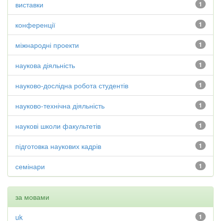
виставки
1
конференції
1
міжнародні проекти
1
наукова діяльність
1
науково-дослідна робота студентів
1
науково-технічна діяльність
1
наукові школи факультетів
1
підготовка наукових кадрів
1
семінари
1
за мовами
uk
1