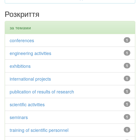
Розкриття
за темами
conferences
1
engineering activities
1
exhibitions
1
international projects
1
publication of results of research
1
scientific activities
1
seminars
1
training of scientific personnel
1