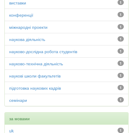
виставки
1
конференції
1
міжнародні проекти
1
наукова діяльність
1
науково-дослідна робота студентів
1
науково-технічна діяльність
1
наукові школи факультетів
1
підготовка наукових кадрів
1
семінари
1
за мовами
uk
1