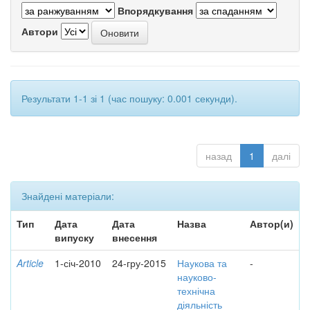
Впорядкування
Автори
Результати 1-1 зі 1 (час пошуку: 0.001 секунди).
назад
1
далі
Знайдені матеріали:
Тип
Дата
Дата
Назва
Автор(и)
випуску
внесення
Article
1-січ-2010
24-гру-2015
Наукова та
-
науково-
технічна
діяльність